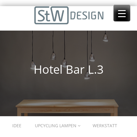
Hotel Bar L.3
Menu
Skip to content
IDEE
UPCYCLING LAMPEN
WERKSTATT