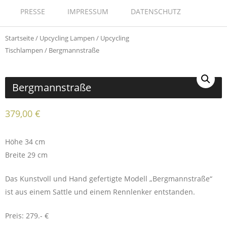
PRESSE
IMPRESSUM
DATENSCHUTZ
Startseite
/
Upcycling Lampen
/
Upcycling
Tischlampen
/ Bergmannstraße
Bergmannstraße
379,00
€
Höhe 34 cm
Breite 29 cm
Das Kunstvoll und Hand gefertigte Modell „Bergmannstraße“
ist aus einem Sattle und einem Rennlenker entstanden.
Preis: 279.- €