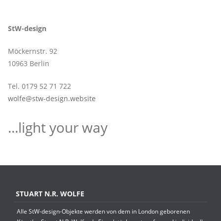
StW-design
Möckernstr. 92
10963 Berlin
Tel. 0179 52 71 722
wolfe@stw-design.website
...light your way
STUART N.R. WOLFE
Alle StW-design-Objekte werden von dem in London geborenen