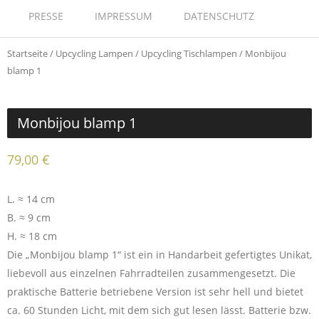
PRESSE
IMPRESSUM
DATENSCHUTZ
Startseite
/
Upcycling Lampen
/
Upcycling Tischlampen
/ Monbijou
blamp 1
Monbijou blamp 1
79,00
€
L. ≈ 14 cm
B. ≈ 9 cm
H. ≈ 18 cm
Die „Monbijou blamp 1“ ist ein in Handarbeit gefertigtes Unikat,
liebevoll aus einzelnen Fahrradteilen zusammengesetzt. Die
praktische Batterie betriebene Version ist sehr hell und bietet
ca. 60 Stunden Licht, mit dem sich gut lesen lässt. Batterie bzw.